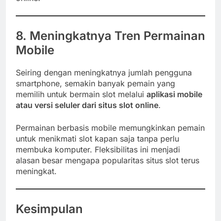
8. Meningkatnya Tren Permainan
Mobile
Seiring dengan meningkatnya jumlah pengguna
smartphone, semakin banyak pemain yang
memilih untuk bermain slot melalui
aplikasi mobile
atau versi seluler dari situs slot online
.
Permainan berbasis mobile memungkinkan pemain
untuk menikmati slot kapan saja tanpa perlu
membuka komputer. Fleksibilitas ini menjadi
alasan besar mengapa popularitas situs slot terus
meningkat.
Kesimpulan