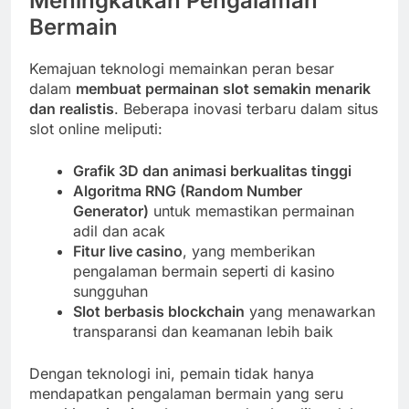
Meningkatkan Pengalaman
Bermain
Kemajuan teknologi memainkan peran besar
dalam
membuat permainan slot semakin menarik
dan realistis
. Beberapa inovasi terbaru dalam situs
slot online meliputi:
Grafik 3D dan animasi berkualitas tinggi
Algoritma RNG (Random Number
Generator)
untuk memastikan permainan
adil dan acak
Fitur live casino
, yang memberikan
pengalaman bermain seperti di kasino
sungguhan
Slot berbasis blockchain
yang menawarkan
transparansi dan keamanan lebih baik
Dengan teknologi ini, pemain tidak hanya
mendapatkan pengalaman bermain yang seru