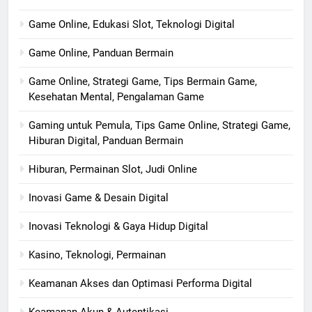
Game Online, Edukasi Slot, Teknologi Digital
Game Online, Panduan Bermain
Game Online, Strategi Game, Tips Bermain Game,
Kesehatan Mental, Pengalaman Game
Gaming untuk Pemula, Tips Game Online, Strategi Game,
Hiburan Digital, Panduan Bermain
Hiburan, Permainan Slot, Judi Online
Inovasi Game & Desain Digital
Inovasi Teknologi & Gaya Hidup Digital
Kasino, Teknologi, Permainan
Keamanan Akses dan Optimasi Performa Digital