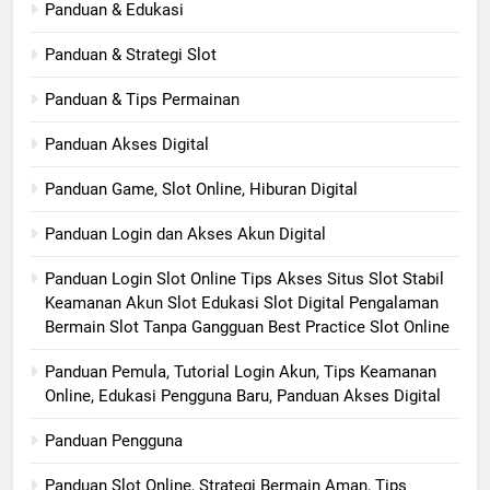
Panduan & Edukasi
Panduan & Strategi Slot
Panduan & Tips Permainan
Panduan Akses Digital
Panduan Game, Slot Online, Hiburan Digital
Panduan Login dan Akses Akun Digital
Panduan Login Slot Online Tips Akses Situs Slot Stabil
Keamanan Akun Slot Edukasi Slot Digital Pengalaman
Bermain Slot Tanpa Gangguan Best Practice Slot Online
Panduan Pemula, Tutorial Login Akun, Tips Keamanan
Online, Edukasi Pengguna Baru, Panduan Akses Digital
Panduan Pengguna
Panduan Slot Online, Strategi Bermain Aman, Tips