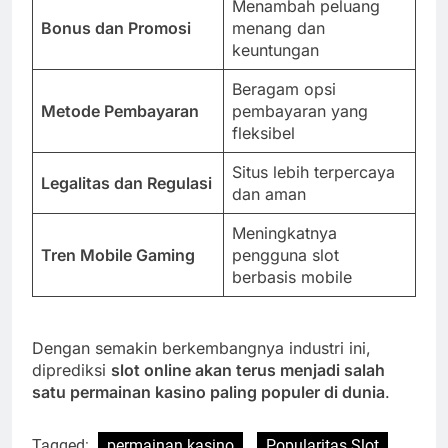
Menambah peluang
Bonus dan Promosi
menang dan
keuntungan
Beragam opsi
Metode Pembayaran
pembayaran yang
fleksibel
Situs lebih terpercaya
Legalitas dan Regulasi
dan aman
Meningkatnya
Tren Mobile Gaming
pengguna slot
berbasis mobile
Dengan semakin berkembangnya industri ini,
diprediksi
slot online akan terus menjadi salah
satu permainan kasino paling populer di dunia
.
Tagged:
permainan kasino
Popularitas Slot