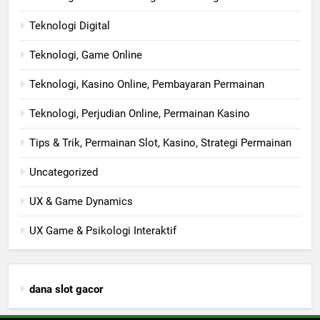
Teknologi Digital
Teknologi, Game Online
Teknologi, Kasino Online, Pembayaran Permainan
Teknologi, Perjudian Online, Permainan Kasino
Tips & Trik, Permainan Slot, Kasino, Strategi Permainan
Uncategorized
UX & Game Dynamics
UX Game & Psikologi Interaktif
dana slot gacor