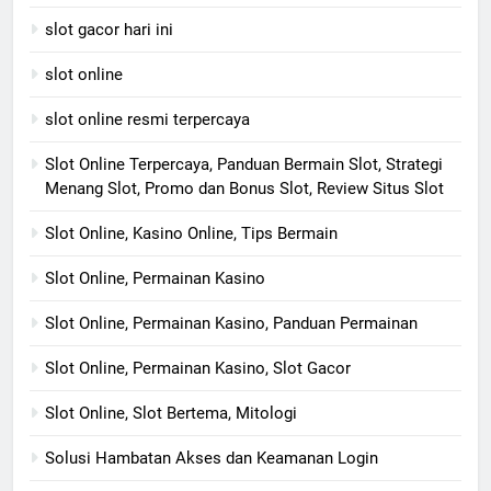
slot gacor hari ini
slot online
slot online resmi terpercaya
Slot Online Terpercaya, Panduan Bermain Slot, Strategi
Menang Slot, Promo dan Bonus Slot, Review Situs Slot
Slot Online, Kasino Online, Tips Bermain
Slot Online, Permainan Kasino
Slot Online, Permainan Kasino, Panduan Permainan
Slot Online, Permainan Kasino, Slot Gacor
Slot Online, Slot Bertema, Mitologi
Solusi Hambatan Akses dan Keamanan Login