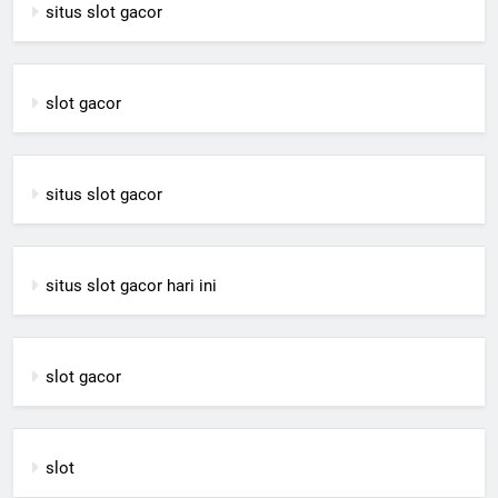
situs slot gacor
slot gacor
situs slot gacor
situs slot gacor hari ini
slot gacor
slot