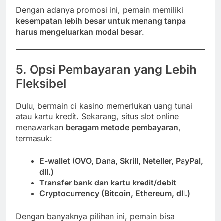
Dengan adanya promosi ini, pemain memiliki
kesempatan lebih besar untuk menang tanpa
harus mengeluarkan modal besar
.
5. Opsi Pembayaran yang Lebih
Fleksibel
Dulu, bermain di kasino memerlukan uang tunai
atau kartu kredit. Sekarang, situs slot online
menawarkan
beragam metode pembayaran
,
termasuk:
E-wallet (OVO, Dana, Skrill, Neteller, PayPal,
dll.)
Transfer bank dan kartu kredit/debit
Cryptocurrency (Bitcoin, Ethereum, dll.)
Dengan banyaknya pilihan ini, pemain bisa