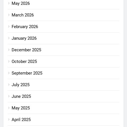
May 2026
March 2026
February 2026
January 2026
December 2025
October 2025
September 2025
July 2025
June 2025
May 2025
April 2025