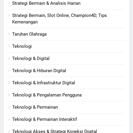
Strategi Bermain & Analisis Harian
Strategi Bermain, Slot Online, Champion4D, Tips
Kemenangan
Taruhan Olahraga
Teknologi
Teknologi & Digital
Teknologi & Hiburan Digital
Teknologi & Infrastruktur Digital
Teknologi & Pengalaman Pengguna
Teknologi & Permainan
Teknologi & Permainan Interaktif
Teknologi Akses & Strategi Koneksi Digital