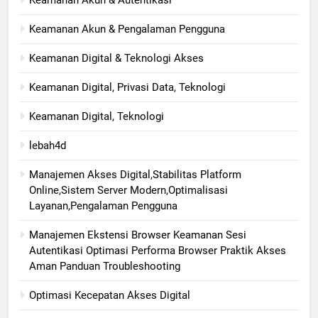
Keamanan Akun & Autentikasi
Keamanan Akun & Pengalaman Pengguna
Keamanan Digital & Teknologi Akses
Keamanan Digital, Privasi Data, Teknologi
Keamanan Digital, Teknologi
lebah4d
Manajemen Akses Digital,Stabilitas Platform
Online,Sistem Server Modern,Optimalisasi
Layanan,Pengalaman Pengguna
Manajemen Ekstensi Browser Keamanan Sesi
Autentikasi Optimasi Performa Browser Praktik Akses
Aman Panduan Troubleshooting
Optimasi Kecepatan Akses Digital