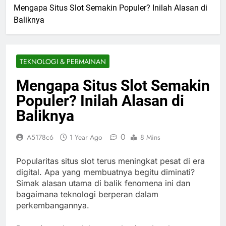
Mengapa Situs Slot Semakin Populer? Inilah Alasan di
Baliknya
TEKNOLOGI & PERMAINAN
Mengapa Situs Slot Semakin
Populer? Inilah Alasan di
Baliknya
0
A5178c6
1 Year Ago
8 Mins
Popularitas situs slot terus meningkat pesat di era
digital. Apa yang membuatnya begitu diminati?
Simak alasan utama di balik fenomena ini dan
bagaimana teknologi berperan dalam
perkembangannya.