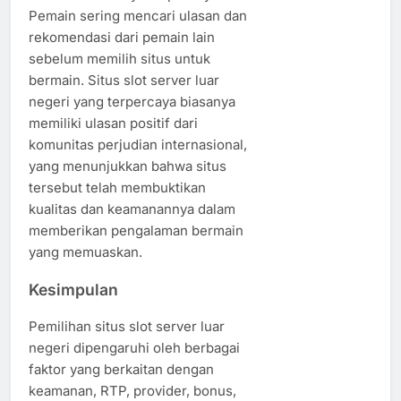
Pemain sering mencari ulasan dan
rekomendasi dari pemain lain
sebelum memilih situs untuk
bermain. Situs slot server luar
negeri yang terpercaya biasanya
memiliki ulasan positif dari
komunitas perjudian internasional,
yang menunjukkan bahwa situs
tersebut telah membuktikan
kualitas dan keamanannya dalam
memberikan pengalaman bermain
yang memuaskan.
Kesimpulan
Pemilihan situs slot server luar
negeri dipengaruhi oleh berbagai
faktor yang berkaitan dengan
keamanan, RTP, provider, bonus,