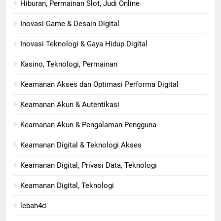
Hiburan, Permainan Slot, Judi Online
Inovasi Game & Desain Digital
Inovasi Teknologi & Gaya Hidup Digital
Kasino, Teknologi, Permainan
Keamanan Akses dan Optimasi Performa Digital
Keamanan Akun & Autentikasi
Keamanan Akun & Pengalaman Pengguna
Keamanan Digital & Teknologi Akses
Keamanan Digital, Privasi Data, Teknologi
Keamanan Digital, Teknologi
lebah4d