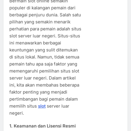
Bermain slot online semakin
populer di kalangan pemain dari
berbagai penjuru dunia. Salah satu
pilihan yang semakin menarik
perhatian para pemain adalah situs
slot server luar negeri. Situs-situs
ini menawarkan berbagai
keuntungan yang sulit ditemukan
di situs lokal. Namun, tidak semua
pemain tahu apa saja faktor yang
memengaruhi pemilihan situs slot
server luar negeri. Dalam artikel
ini, kita akan membahas beberapa
faktor penting yang menjadi
pertimbangan bagi pemain dalam
memilih situs
slot
server luar
negeri.
1.
Keamanan dan Lisensi Resmi