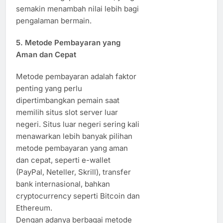
semakin menambah nilai lebih bagi
pengalaman bermain.
5.
Metode Pembayaran yang
Aman dan Cepat
Metode pembayaran adalah faktor
penting yang perlu
dipertimbangkan pemain saat
memilih situs slot server luar
negeri. Situs luar negeri sering kali
menawarkan lebih banyak pilihan
metode pembayaran yang aman
dan cepat, seperti e-wallet
(PayPal, Neteller, Skrill), transfer
bank internasional, bahkan
cryptocurrency seperti Bitcoin dan
Ethereum.
Dengan adanya berbagai metode