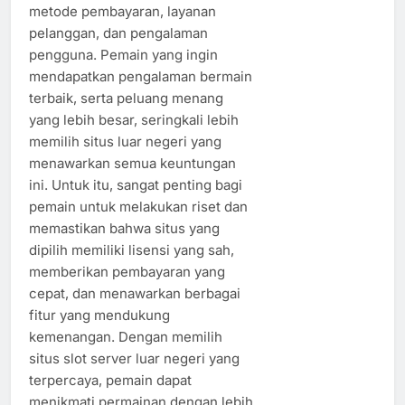
metode pembayaran, layanan
pelanggan, dan pengalaman
pengguna. Pemain yang ingin
mendapatkan pengalaman bermain
terbaik, serta peluang menang
yang lebih besar, seringkali lebih
memilih situs luar negeri yang
menawarkan semua keuntungan
ini. Untuk itu, sangat penting bagi
pemain untuk melakukan riset dan
memastikan bahwa situs yang
dipilih memiliki lisensi yang sah,
memberikan pembayaran yang
cepat, dan menawarkan berbagai
fitur yang mendukung
kemenangan. Dengan memilih
situs slot server luar negeri yang
terpercaya, pemain dapat
menikmati permainan dengan lebih