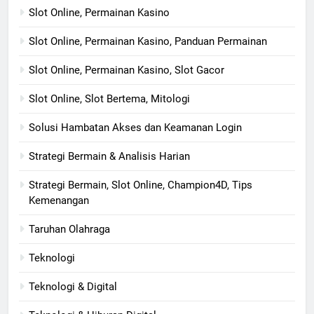
Slot Online, Permainan Kasino
Slot Online, Permainan Kasino, Panduan Permainan
Slot Online, Permainan Kasino, Slot Gacor
Slot Online, Slot Bertema, Mitologi
Solusi Hambatan Akses dan Keamanan Login
Strategi Bermain & Analisis Harian
Strategi Bermain, Slot Online, Champion4D, Tips
Kemenangan
Taruhan Olahraga
Teknologi
Teknologi & Digital