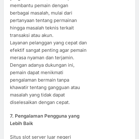
membantu pemain dengan
berbagai masalah, mulai dari
pertanyaan tentang permainan
hingga masalah teknis terkait
transaksi atau akun.
Layanan pelanggan yang cepat dan
efektif sangat penting agar pemain
merasa nyaman dan terjamin.
Dengan adanya dukungan ini,
pemain dapat menikmati
pengalaman bermain tanpa
khawatir tentang gangguan atau
masalah yang tidak dapat
diselesaikan dengan cepat.
7.
Pengalaman Pengguna yang
Lebih Baik
Situs slot server luar negeri