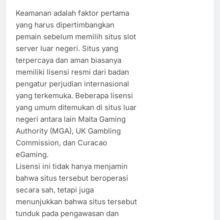
Keamanan adalah faktor pertama
yang harus dipertimbangkan
pemain sebelum memilih situs slot
server luar negeri. Situs yang
terpercaya dan aman biasanya
memiliki lisensi resmi dari badan
pengatur perjudian internasional
yang terkemuka. Beberapa lisensi
yang umum ditemukan di situs luar
negeri antara lain Malta Gaming
Authority (MGA), UK Gambling
Commission, dan Curacao
eGaming.
Lisensi ini tidak hanya menjamin
bahwa situs tersebut beroperasi
secara sah, tetapi juga
menunjukkan bahwa situs tersebut
tunduk pada pengawasan dan