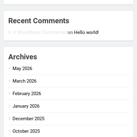
Recent Comments
A WordPress Commenter
on
Hello world!
Archives
May 2026
March 2026
February 2026
January 2026
December 2025
October 2025