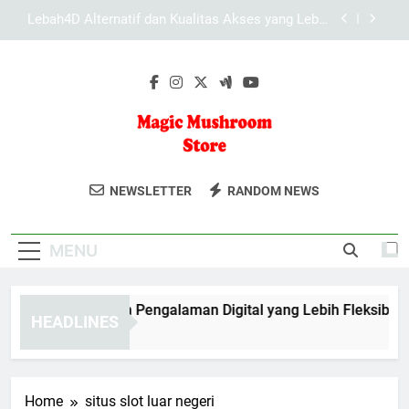
Skip
Tips Mempercepat Akses Saat Membuka Slot
to
Lebah4D agar Pengalaman Lebih Lancar
content
Cara Mengatasi Hambatan Akses pada LAE138
Login
Slot Lebah4D dan Pengalaman Digital yang Lebih
Fleksibel
Lebah4D Alternatif dan Kualitas Akses yang Lebih
Nyaman
Magic
Magic Mushroom Store Menawarkan
Tips Mempercepat Akses Saat Membuka Slot
NEWSLETTER
RANDOM NEWS
Lebah4D agar Pengalaman Lebih Lancar
Mushroom
Berbagai Produk Jamur Berkualitas
Cara Mengatasi Hambatan Akses pada LAE138
Untuk Pengalaman Unik Dan Aman.
Login
Store
MENU
lot Lebah4D dan Pengalaman Digital yang Lebih Fleksibel
HEADLINES
 Months Ago
Home
situs slot luar negeri