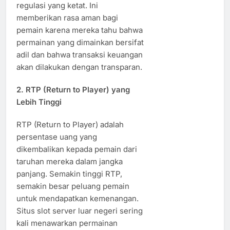
regulasi yang ketat. Ini
memberikan rasa aman bagi
pemain karena mereka tahu bahwa
permainan yang dimainkan bersifat
adil dan bahwa transaksi keuangan
akan dilakukan dengan transparan.
2.
RTP (Return to Player) yang
Lebih Tinggi
RTP (Return to Player) adalah
persentase uang yang
dikembalikan kepada pemain dari
taruhan mereka dalam jangka
panjang. Semakin tinggi RTP,
semakin besar peluang pemain
untuk mendapatkan kemenangan.
Situs slot server luar negeri sering
kali menawarkan permainan