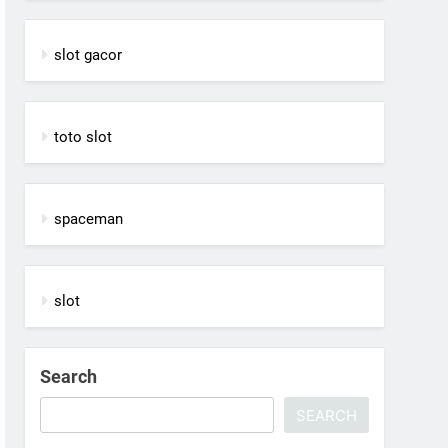
slot gacor
toto slot
spaceman
slot
Search
SEARCH