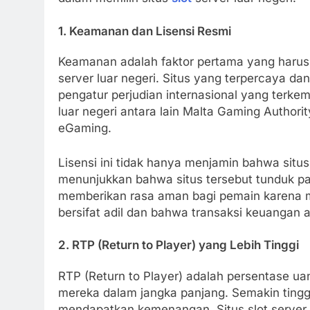
1.
Keamanan dan Lisensi Resmi
Keamanan adalah faktor pertama yang harus 
server luar negeri. Situs yang terpercaya da
pengatur perjudian internasional yang terke
luar negeri antara lain Malta Gaming Autho
eGaming.
Lisensi ini tidak hanya menjamin bahwa situs
menunjukkan bahwa situs tersebut tunduk pa
memberikan rasa aman bagi pemain karena 
bersifat adil dan bahwa transaksi keuangan 
2.
RTP (Return to Player) yang Lebih Tinggi
RTP (Return to Player) adalah persentase u
mereka dalam jangka panjang. Semakin tingg
mendapatkan kemenangan. Situs slot server 