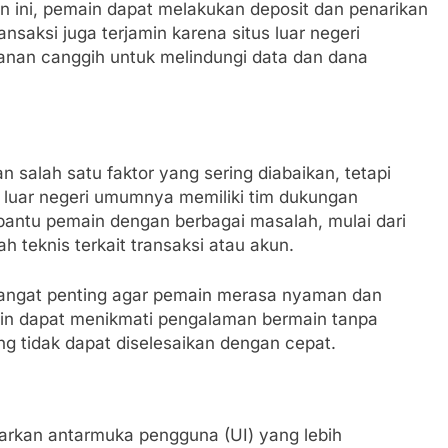
ini, pemain dapat melakukan deposit dan penarikan
saksi juga terjamin karena situs luar negeri
nan canggih untuk melindungi data dan dana
salah satu faktor yang sering diabaikan, tetapi
er luar negeri umumnya memiliki tim dukungan
antu pemain dengan berbagai masalah, mulai dari
 teknis terkait transaksi atau akun.
sangat penting agar pemain merasa nyaman dan
ain dapat menikmati pengalaman bermain tanpa
g tidak dapat diselesaikan dengan cepat.
warkan antarmuka pengguna (UI) yang lebih