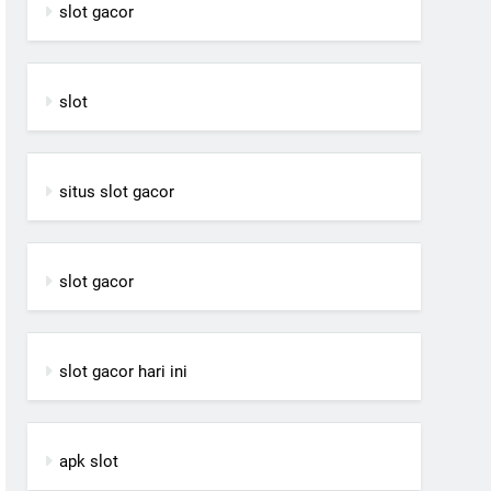
slot gacor
slot
situs slot gacor
slot gacor
slot gacor hari ini
apk slot