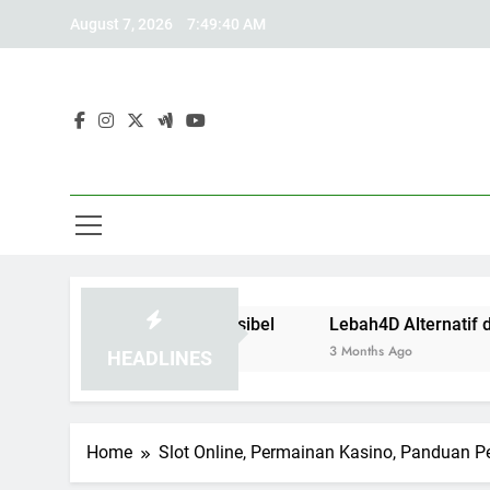
Skip
August 7, 2026
7:49:41 AM
to
content
Mag
Magic Mus
l yang Lebih Fleksibel
Lebah4D Alternatif dan Kualita
3 Months Ago
HEADLINES
Home
Slot Online, Permainan Kasino, Panduan 