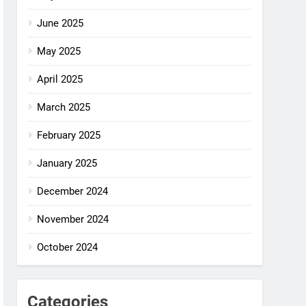
June 2025
May 2025
April 2025
March 2025
February 2025
January 2025
December 2024
November 2024
October 2024
Categories