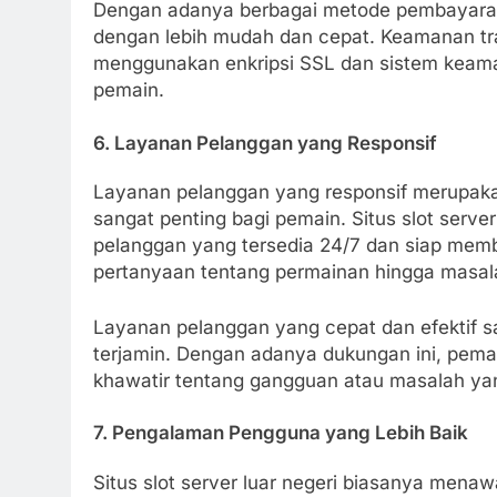
Dengan adanya berbagai metode pembayaran 
dengan lebih mudah dan cepat. Keamanan tran
menggunakan enkripsi SSL dan sistem keama
pemain.
6.
Layanan Pelanggan yang Responsif
Layanan pelanggan yang responsif merupakan 
sangat penting bagi pemain. Situs slot serv
pelanggan yang tersedia 24/7 dan siap memb
pertanyaan tentang permainan hingga masalah
Layanan pelanggan yang cepat dan efektif 
terjamin. Dengan adanya dukungan ini, pem
khawatir tentang gangguan atau masalah yan
7.
Pengalaman Pengguna yang Lebih Baik
Situs slot server luar negeri biasanya mena