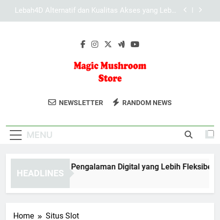
Skip
Tips Mempercepat Akses Saat Membuka Slot
to
Lebah4D agar Pengalaman Lebih Lancar
content
Cara Mengatasi Hambatan Akses pada LAE138
Login
Slot Lebah4D dan Pengalaman Digital yang Lebih
Fleksibel
Lebah4D Alternatif dan Kualitas Akses yang Lebih
Nyaman
Magic
Magic Mushroom Store Menawarkan
Tips Mempercepat Akses Saat Membuka Slot
NEWSLETTER
RANDOM NEWS
Lebah4D agar Pengalaman Lebih Lancar
Mushroom
Berbagai Produk Jamur Berkualitas
Cara Mengatasi Hambatan Akses pada LAE138
Untuk Pengalaman Unik Dan Aman.
Login
Store
MENU
ot Lebah4D dan Pengalaman Digital yang Lebih Fleksibel
HEADLINES
Months Ago
Home
Situs Slot