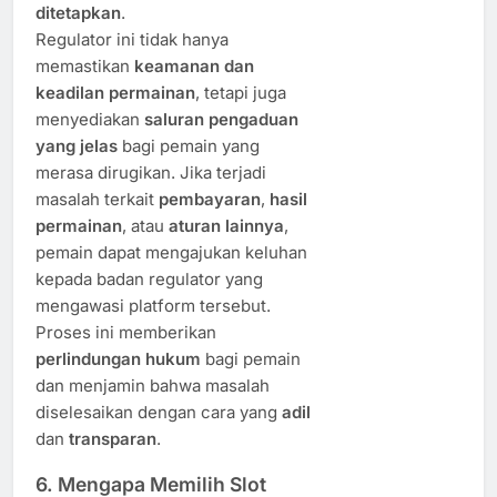
ditetapkan
.
Regulator ini tidak hanya
memastikan
keamanan dan
keadilan permainan
, tetapi juga
menyediakan
saluran pengaduan
yang jelas
bagi pemain yang
merasa dirugikan. Jika terjadi
masalah terkait
pembayaran
,
hasil
permainan
, atau
aturan lainnya
,
pemain dapat mengajukan keluhan
kepada badan regulator yang
mengawasi platform tersebut.
Proses ini memberikan
perlindungan hukum
bagi pemain
dan menjamin bahwa masalah
diselesaikan dengan cara yang
adil
dan
transparan
.
6. Mengapa Memilih Slot