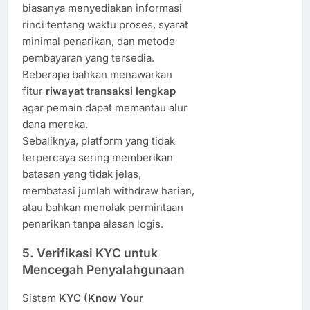
biasanya menyediakan informasi
rinci tentang waktu proses, syarat
minimal penarikan, dan metode
pembayaran yang tersedia.
Beberapa bahkan menawarkan
fitur
riwayat transaksi lengkap
agar pemain dapat memantau alur
dana mereka.
Sebaliknya, platform yang tidak
terpercaya sering memberikan
batasan yang tidak jelas,
membatasi jumlah withdraw harian,
atau bahkan menolak permintaan
penarikan tanpa alasan logis.
5. Verifikasi KYC untuk
Mencegah Penyalahgunaan
Sistem
KYC (Know Your