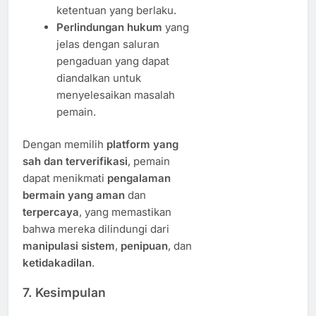
ketentuan yang berlaku.
Perlindungan hukum
yang
jelas dengan saluran
pengaduan yang dapat
diandalkan untuk
menyelesaikan masalah
pemain.
Dengan memilih
platform yang
sah dan terverifikasi
, pemain
dapat menikmati
pengalaman
bermain yang aman
dan
terpercaya
, yang memastikan
bahwa mereka dilindungi dari
manipulasi sistem
,
penipuan
, dan
ketidakadilan
.
7. Kesimpulan