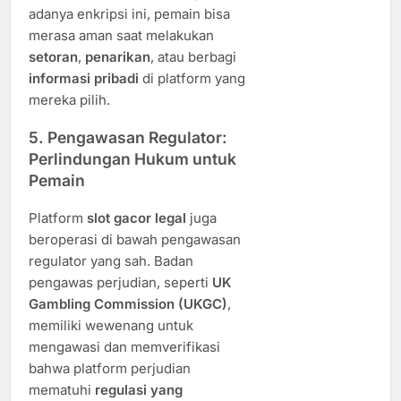
adanya enkripsi ini, pemain bisa
merasa aman saat melakukan
setoran
,
penarikan
, atau berbagi
informasi pribadi
di platform yang
mereka pilih.
5. Pengawasan Regulator:
Perlindungan Hukum untuk
Pemain
Platform
slot gacor legal
juga
beroperasi di bawah pengawasan
regulator yang sah. Badan
pengawas perjudian, seperti
UK
Gambling Commission (UKGC)
,
memiliki wewenang untuk
mengawasi dan memverifikasi
bahwa platform perjudian
mematuhi
regulasi yang