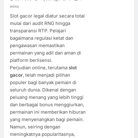
mins
Slot gacor legal diatur secara total
mulai dari audit RNG hingga
transparansi RTP. Pelajari
bagaimana regulasi ketat dan
pengawasan memastikan
permainan yang adil dan aman di
platform berlisensi.
Perjudian online, terutama
slot
gacor
, telah menjadi pilihan
populer bagi banyak pemain di
seluruh dunia. Dikenal dengan
peluang menang yang lebih tinggi
dan berbagai bonus menggiurkan,
permainan ini memberikan hiburan
yang menyenangkan bagi pemain.
Namun, seiring dengan
meningkatnya popularitasnya,