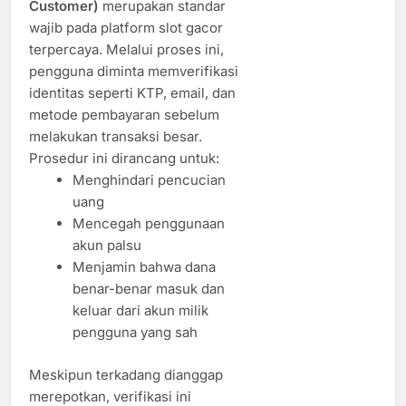
Customer)
merupakan standar
wajib pada platform slot gacor
terpercaya. Melalui proses ini,
pengguna diminta memverifikasi
identitas seperti KTP, email, dan
metode pembayaran sebelum
melakukan transaksi besar.
Prosedur ini dirancang untuk:
Menghindari pencucian
uang
Mencegah penggunaan
akun palsu
Menjamin bahwa dana
benar-benar masuk dan
keluar dari akun milik
pengguna yang sah
Meskipun terkadang dianggap
merepotkan, verifikasi ini