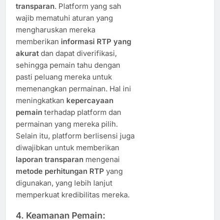
transparan
. Platform yang sah
wajib mematuhi aturan yang
mengharuskan mereka
memberikan
informasi RTP yang
akurat
dan dapat diverifikasi,
sehingga pemain tahu dengan
pasti peluang mereka untuk
memenangkan permainan. Hal ini
meningkatkan
kepercayaan
pemain
terhadap platform dan
permainan yang mereka pilih.
Selain itu, platform berlisensi juga
diwajibkan untuk memberikan
laporan transparan
mengenai
metode perhitungan RTP
yang
digunakan, yang lebih lanjut
memperkuat kredibilitas mereka.
4. Keamanan Pemain: