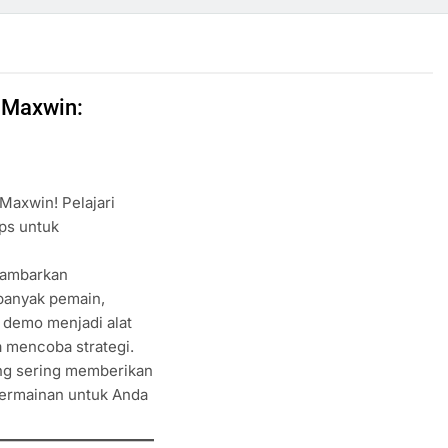
 Maxwin:
Maxwin! Pelajari
ips untuk
gambarkan
banyak pemain,
 demo menjadi alat
 mencoba strategi.
ang sering memberikan
permainan untuk Anda