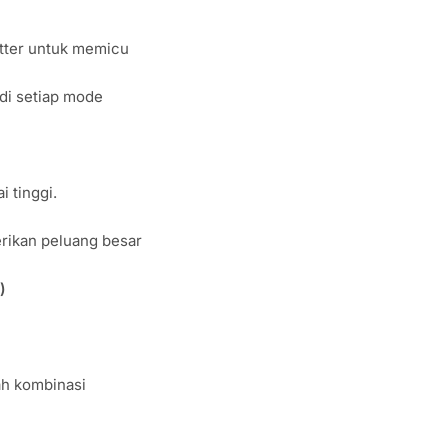
tter untuk memicu
di setiap mode
 tinggi.
rikan peluang besar
)
h kombinasi