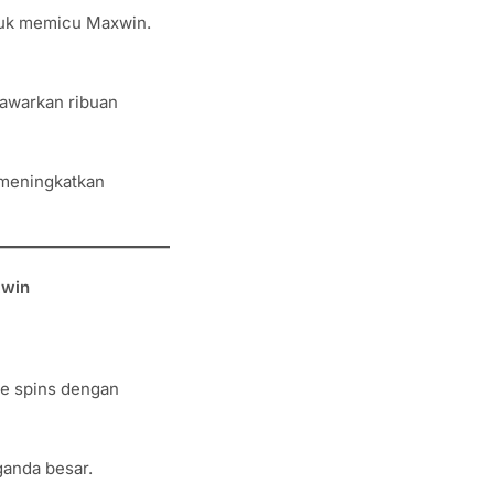
ntuk memicu Maxwin.
awarkan ribuan
 meningkatkan
xwin
ee spins dengan
anda besar.