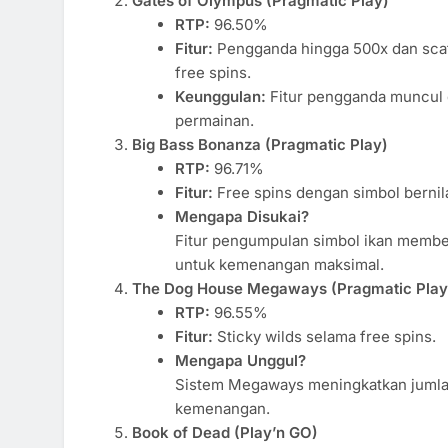
Gates of Olympus (Pragmatic Play)
RTP:
96.50%
Fitur:
Pengganda hingga 500x dan sca
free spins.
Keunggulan:
Fitur pengganda muncul 
permainan.
Big Bass Bonanza (Pragmatic Play)
RTP:
96.71%
Fitur:
Free spins dengan simbol bernilai
Mengapa Disukai?
Fitur pengumpulan simbol ikan membe
untuk kemenangan maksimal.
The Dog House Megaways (Pragmatic Play
RTP:
96.55%
Fitur:
Sticky wilds selama free spins.
Mengapa Unggul?
Sistem Megaways meningkatkan jumla
kemenangan.
Book of Dead (Play’n GO)