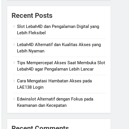
Recent Posts
Slot Lebah4D dan Pengalaman Digital yang
Lebih Fleksibel
Lebah4D Alternatif dan Kualitas Akses yang
Lebih Nyaman
Tips Mempercepat Akses Saat Membuka Slot
Lebah4D agar Pengalaman Lebih Lancar
Cara Mengatasi Hambatan Akses pada
LAE138 Login
Edwinslot Alternatif dengan Fokus pada
Keamanan dan Kecepatan
Recent Comments