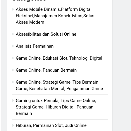
Akses Mobile Dinamis,Platform Digital
Fleksibel,Manajemen Konektivitas,Solusi
Akses Modern
Aksesibilitas dan Solusi Online
Analisis Permainan
Game Online, Edukasi Slot, Teknologi Digital
Game Online, Panduan Bermain
Game Online, Strategi Game, Tips Bermain
Game, Kesehatan Mental, Pengalaman Game
Gaming untuk Pemula, Tips Game Online,
Strategi Game, Hiburan Digital, Panduan
Bermain
Hiburan, Permainan Slot, Judi Online