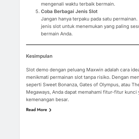
mengenali waktu terbaik bermain.
Coba Berbagai Jenis Slot
Jangan hanya terpaku pada satu permainan. 
jenis slot untuk menemukan yang paling ses
bermain Anda.
Kesimpulan
Slot demo dengan peluang Maxwin adalah cara idea
menikmati permainan slot tanpa risiko. Dengan men
seperti Sweet Bonanza, Gates of Olympus, atau T
Megaways, Anda dapat memahami fitur-fitur kunc
kemenangan besar.
Read More