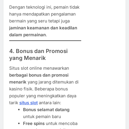
Dengan teknologi ini, pemain tidak
hanya mendapatkan pengalaman
bermain yang seru tetapi juga
jaminan keamanan dan keadilan
dalam permainan
.
4. Bonus dan Promosi
yang Menarik
Situs slot online menawarkan
berbagai bonus dan promosi
menarik
yang jarang ditemukan di
kasino fisik. Beberapa bonus
populer yang meningkatkan daya
tarik
situs slot
antara lain:
Bonus selamat datang
untuk pemain baru
Free spins
untuk mencoba