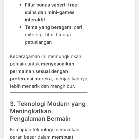
Fitur bonus seperti free
spins dan mini-games
interaktif
Tema yang beragam
, dari
mitologi, film, hingga
petualangan
Keberagaman ini memungkinkan
pemain untuk
menyesuaikan
permainan sesuai dengan
preferensi mereka
, menjadikannya
lebih menarik dan menghibur.
3. Teknologi Modern yang
Meningkatkan
Pengalaman Bermain
Kemajuan teknologi memainkan
peran besar dalam
membuat