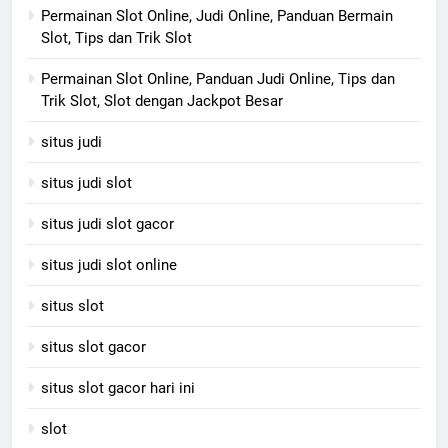
Permainan Slot Online, Judi Online, Panduan Bermain
Slot, Tips dan Trik Slot
Permainan Slot Online, Panduan Judi Online, Tips dan
Trik Slot, Slot dengan Jackpot Besar
situs judi
situs judi slot
situs judi slot gacor
situs judi slot online
situs slot
situs slot gacor
situs slot gacor hari ini
slot