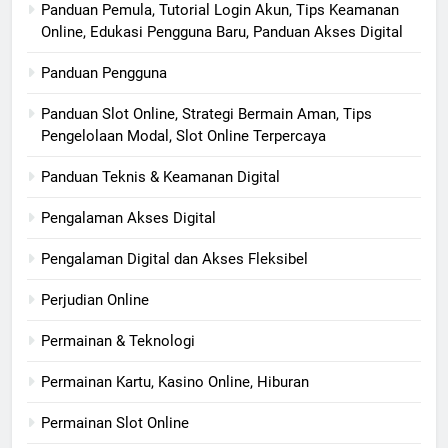
Panduan Pemula, Tutorial Login Akun, Tips Keamanan
Online, Edukasi Pengguna Baru, Panduan Akses Digital
Panduan Pengguna
Panduan Slot Online, Strategi Bermain Aman, Tips
Pengelolaan Modal, Slot Online Terpercaya
Panduan Teknis & Keamanan Digital
Pengalaman Akses Digital
Pengalaman Digital dan Akses Fleksibel
Perjudian Online
Permainan & Teknologi
Permainan Kartu, Kasino Online, Hiburan
Permainan Slot Online