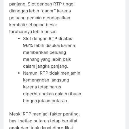
panjang. Slot dengan RTP tinggi
dianggap lebih “gacor” karena
peluang pemain mendapatkan
kembali sebagian besar
taruhannya lebih besar.
Slot dengan
RTP di atas
96%
lebih disukai karena
memberikan peluang
menang yang lebih baik
dalam jangka panjang.
Namun, RTP tidak menjamin
kemenangan langsung
karena tetap harus
diperhitungkan dalam ribuan
hingga jutaan putaran.
Meski RTP menjadi faktor penting,
hasil setiap putaran tetap bersifat
acak
dan tidak dapat diprediksi.