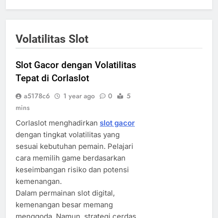
Volatilitas Slot
Slot Gacor dengan Volatilitas
Tepat di Corlaslot
a5178c6
1 year ago
0
5
mins
Corlaslot menghadirkan
slot gacor
dengan tingkat volatilitas yang
sesuai kebutuhan pemain. Pelajari
cara memilih game berdasarkan
keseimbangan risiko dan potensi
kemenangan.
Dalam permainan slot digital,
kemenangan besar memang
menggoda. Namun, strategi cerdas