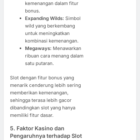
kemenangan dalam fitur
bonus.
Expanding Wilds:
Simbol
wild yang berkembang
untuk meningkatkan
kombinasi kemenangan.
Megaways:
Menawarkan
ribuan cara menang dalam
satu putaran.
Slot dengan fitur bonus yang
menarik cenderung lebih sering
memberikan kemenangan,
sehingga terasa lebih gacor
dibandingkan slot yang hanya
memiliki fitur dasar.
5. Faktor Kasino dan
Pengaruhnya terhadap Slot