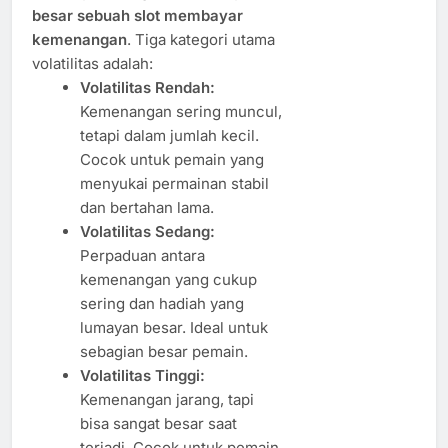
besar sebuah slot membayar
kemenangan
. Tiga kategori utama
volatilitas adalah:
Volatilitas Rendah:
Kemenangan sering muncul,
tetapi dalam jumlah kecil.
Cocok untuk pemain yang
menyukai permainan stabil
dan bertahan lama.
Volatilitas Sedang:
Perpaduan antara
kemenangan yang cukup
sering dan hadiah yang
lumayan besar. Ideal untuk
sebagian besar pemain.
Volatilitas Tinggi:
Kemenangan jarang, tapi
bisa sangat besar saat
terjadi. Cocok untuk pemain