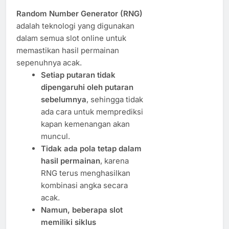
Random Number Generator (RNG)
adalah teknologi yang digunakan
dalam semua slot online untuk
memastikan hasil permainan
sepenuhnya acak.
Setiap putaran tidak
dipengaruhi oleh putaran
sebelumnya
, sehingga tidak
ada cara untuk memprediksi
kapan kemenangan akan
muncul.
Tidak ada pola tetap dalam
hasil permainan
, karena
RNG terus menghasilkan
kombinasi angka secara
acak.
Namun, beberapa slot
memiliki siklus