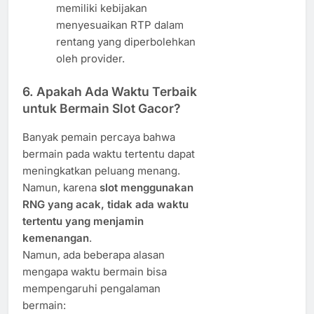
memiliki kebijakan
menyesuaikan RTP dalam
rentang yang diperbolehkan
oleh provider.
6. Apakah Ada Waktu Terbaik
untuk Bermain Slot Gacor?
Banyak pemain percaya bahwa
bermain pada waktu tertentu dapat
meningkatkan peluang menang.
Namun, karena
slot menggunakan
RNG yang acak, tidak ada waktu
tertentu yang menjamin
kemenangan
.
Namun, ada beberapa alasan
mengapa waktu bermain bisa
mempengaruhi pengalaman
bermain: