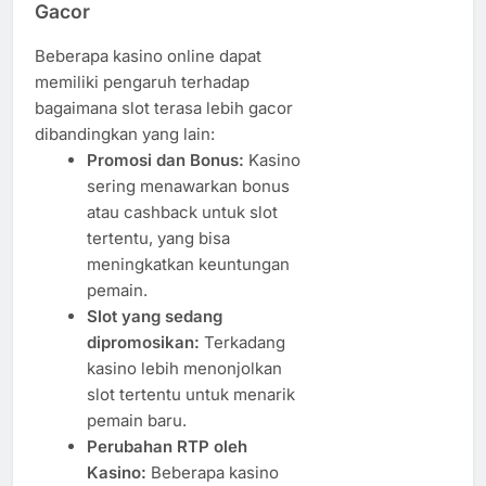
Gacor
Beberapa kasino online dapat
memiliki pengaruh terhadap
bagaimana slot terasa lebih gacor
dibandingkan yang lain:
Promosi dan Bonus:
Kasino
sering menawarkan bonus
atau cashback untuk slot
tertentu, yang bisa
meningkatkan keuntungan
pemain.
Slot yang sedang
dipromosikan:
Terkadang
kasino lebih menonjolkan
slot tertentu untuk menarik
pemain baru.
Perubahan RTP oleh
Kasino:
Beberapa kasino