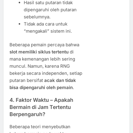
Hasil satu putaran tidak
dipengaruhi oleh putaran
sebelumnya.
Tidak ada cara untuk
“mengakali” sistem ini.
Beberapa pemain percaya bahwa
slot memiliki siklus tertentu
di
mana kemenangan lebih sering
muncul. Namun, karena RNG
bekerja secara independen, setiap
putaran bersifat
acak dan tidak
bisa dipengaruhi oleh pemain
.
4. Faktor Waktu – Apakah
Bermain di Jam Tertentu
Berpengaruh?
Beberapa teori menyebutkan