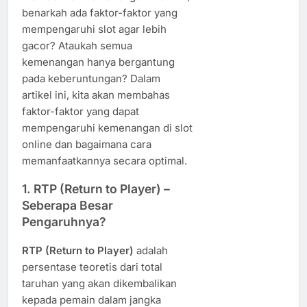
benarkah ada faktor-faktor yang
mempengaruhi slot agar lebih
gacor? Ataukah semua
kemenangan hanya bergantung
pada keberuntungan? Dalam
artikel ini, kita akan membahas
faktor-faktor yang dapat
mempengaruhi kemenangan di slot
online dan bagaimana cara
memanfaatkannya secara optimal.
1. RTP (Return to Player) –
Seberapa Besar
Pengaruhnya?
RTP (Return to Player)
adalah
persentase teoretis dari total
taruhan yang akan dikembalikan
kepada pemain dalam jangka