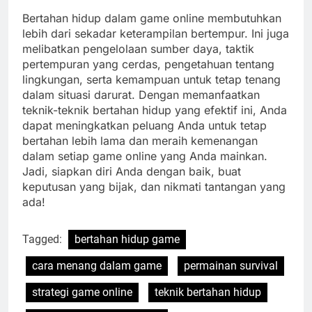
Bertahan hidup dalam game online membutuhkan
lebih dari sekadar keterampilan bertempur. Ini juga
melibatkan pengelolaan sumber daya, taktik
pertempuran yang cerdas, pengetahuan tentang
lingkungan, serta kemampuan untuk tetap tenang
dalam situasi darurat. Dengan memanfaatkan
teknik-teknik bertahan hidup yang efektif ini, Anda
dapat meningkatkan peluang Anda untuk tetap
bertahan lebih lama dan meraih kemenangan
dalam setiap game online yang Anda mainkan.
Jadi, siapkan diri Anda dengan baik, buat
keputusan yang bijak, dan nikmati tantangan yang
ada!
Tagged:
bertahan hidup game
cara menang dalam game
permainan survival
strategi game online
teknik bertahan hidup