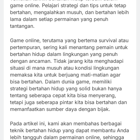
game online. Pelajari strategi dan tips untuk tetap
bertahan, mengalahkan musuh, dan bertahan lebih
lama dalam setiap permainan yang penuh
tantangan.
Game online, terutama yang bertema survival atau
pertempuran, sering kali menantang pemain untuk
bertahan hidup dalam lingkungan yang penuh
dengan ancaman. Tidak jarang kita menghadapi
situasi di mana musuh atau kondisi lingkungan
memaksa kita untuk berjuang mati-matian agar
bisa bertahan. Dalam dunia game, memiliki
strategi bertahan hidup yang solid bukan hanya
tentang seberapa cepat kita bisa menyerang,
tetapi juga seberapa pintar kita bisa bertahan dan
memanfaatkan sumber daya dengan bijak.
Pada artikel ini, kami akan membahas berbagai
teknik bertahan hidup yang dapat membantu Anda
lebih tangguh dalam permainan online, sehingga