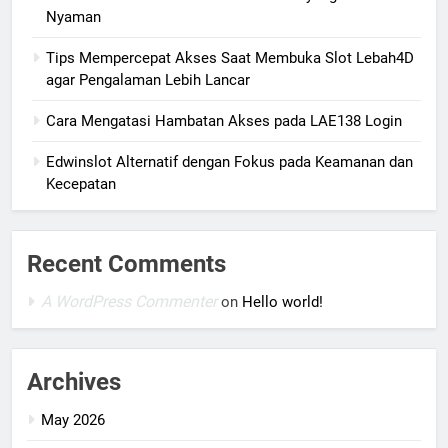
Nyaman
Tips Mempercepat Akses Saat Membuka Slot Lebah4D
agar Pengalaman Lebih Lancar
Cara Mengatasi Hambatan Akses pada LAE138 Login
Edwinslot Alternatif dengan Fokus pada Keamanan dan
Kecepatan
Recent Comments
A WordPress Commenter
on
Hello world!
Archives
May 2026