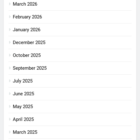
March 2026
February 2026
January 2026
December 2025
October 2025
September 2025
July 2025
June 2025
May 2025
April 2025
March 2025