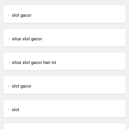
slot gacor
situs slot gacor
situs slot gacor hari ini
slot gacor
slot