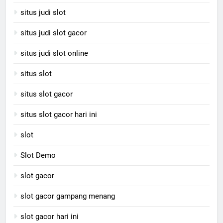
situs judi slot
situs judi slot gacor
situs judi slot online
situs slot
situs slot gacor
situs slot gacor hari ini
slot
Slot Demo
slot gacor
slot gacor gampang menang
slot gacor hari ini