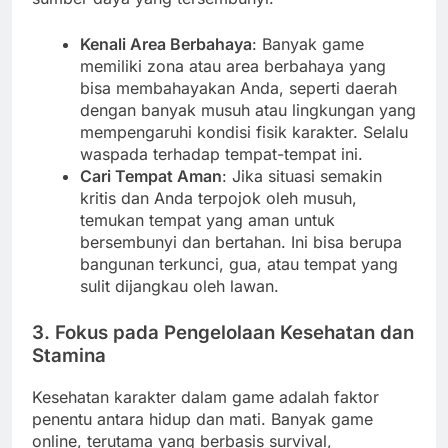
Kenali Area Berbahaya
: Banyak game
memiliki zona atau area berbahaya yang
bisa membahayakan Anda, seperti daerah
dengan banyak musuh atau lingkungan yang
mempengaruhi kondisi fisik karakter. Selalu
waspada terhadap tempat-tempat ini.
Cari Tempat Aman
: Jika situasi semakin
kritis dan Anda terpojok oleh musuh,
temukan tempat yang aman untuk
bersembunyi dan bertahan. Ini bisa berupa
bangunan terkunci, gua, atau tempat yang
sulit dijangkau oleh lawan.
3. Fokus pada Pengelolaan Kesehatan dan
Stamina
Kesehatan karakter dalam game adalah faktor
penentu antara hidup dan mati. Banyak game
online, terutama yang berbasis survival,