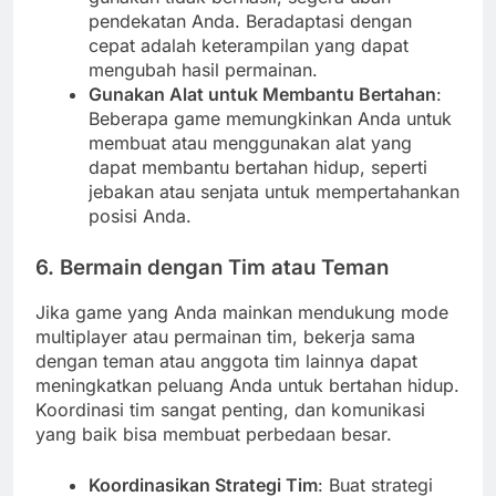
pendekatan Anda. Beradaptasi dengan
cepat adalah keterampilan yang dapat
mengubah hasil permainan.
Gunakan Alat untuk Membantu Bertahan
:
Beberapa game memungkinkan Anda untuk
membuat atau menggunakan alat yang
dapat membantu bertahan hidup, seperti
jebakan atau senjata untuk mempertahankan
posisi Anda.
6. Bermain dengan Tim atau Teman
Jika game yang Anda mainkan mendukung mode
multiplayer atau permainan tim, bekerja sama
dengan teman atau anggota tim lainnya dapat
meningkatkan peluang Anda untuk bertahan hidup.
Koordinasi tim sangat penting, dan komunikasi
yang baik bisa membuat perbedaan besar.
Koordinasikan Strategi Tim
: Buat strategi