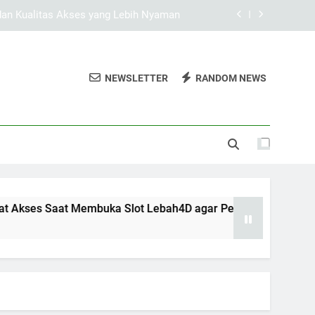
 dan Kualitas Akses yang Lebih Nyaman
ebah4D agar Pengalaman Lebih Lancar
i Hambatan Akses pada LAE138 Login
NEWSLETTER
RANDOM NEWS
ngalaman Digital yang Lebih Fleksibel
 Untuk Pengalaman Unik Dan Aman.
 dan Kualitas Akses yang Lebih Nyaman
ebah4D agar Pengalaman Lebih Lancar
i Hambatan Akses pada LAE138 Login
Saat Membuka Slot Lebah4D agar Pengalaman Lebih Lancar