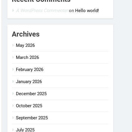
A WordPress Commenter
on
Hello world!
Archives
May 2026
March 2026
February 2026
January 2026
December 2025
October 2025
September 2025
July 2025