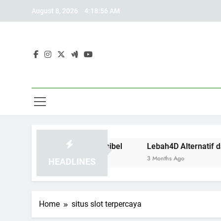
Skip
August 8, 2026
4:18:57 AM
to
content
Mag
Magic Mus
ital yang Lebih Fleksibel
Lebah4D Alternatif dan Kuali
3 Months Ago
HEADLINES
Home
situs slot terpercaya