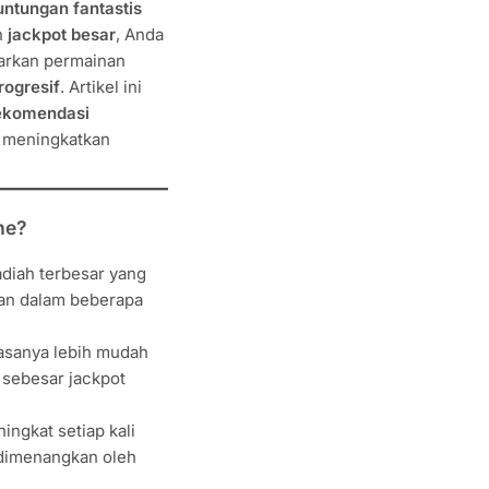
ntungan fantastis
h
jackpot besar
, Anda
rkan permainan
progresif
. Artikel ini
ekomendasi
 meningkatkan
ne?
diah terbesar yang
kan dalam beberapa
iasanya lebih mudah
 sebesar jackpot
ingkat setiap kali
dimenangkan oleh