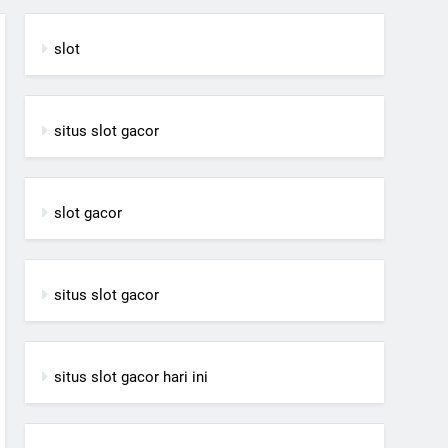
slot
situs slot gacor
slot gacor
situs slot gacor
situs slot gacor hari ini