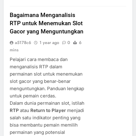
Bagaimana Menganalisis
RTP untuk Menemukan Slot
Gacor yang Menguntungkan
a5178c6
1 year ago
0
6
mins
Pelajari cara membaca dan
menganalisis RTP dalam
permainan slot untuk menemukan
slot gacor yang benar-benar
menguntungkan. Panduan lengkap
untuk pemain cerdas.
Dalam dunia permainan slot, istilah
RTP
atau
Return to Player
menjadi
salah satu indikator penting yang
bisa membantu pemain memilih
permainan yang potensial