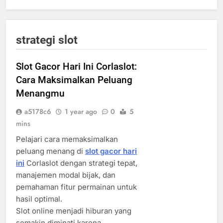
strategi slot
Slot Gacor Hari Ini Corlaslot:
Cara Maksimalkan Peluang
Menangmu
a5178c6
1 year ago
0
5
mins
Pelajari cara memaksimalkan
peluang menang di
slot gacor hari
ini
Corlaslot dengan strategi tepat,
manajemen modal bijak, dan
pemahaman fitur permainan untuk
hasil optimal.
Slot online menjadi hiburan yang
semakin diminati karena