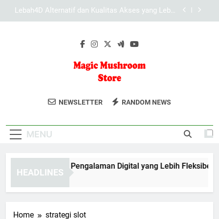
Skip
Tips Mempercepat Akses Saat Membuka Slot
to
Lebah4D agar Pengalaman Lebih Lancar
content
Cara Mengatasi Hambatan Akses pada LAE138
Login
Slot Lebah4D dan Pengalaman Digital yang Lebih
Fleksibel
Lebah4D Alternatif dan Kualitas Akses yang Lebih
Nyaman
Magic
Magic Mushroom Store Menawarkan
Tips Mempercepat Akses Saat Membuka Slot
NEWSLETTER
RANDOM NEWS
Lebah4D agar Pengalaman Lebih Lancar
Mushroom
Berbagai Produk Jamur Berkualitas
Cara Mengatasi Hambatan Akses pada LAE138
Untuk Pengalaman Unik Dan Aman.
Login
Store
MENU
ot Lebah4D dan Pengalaman Digital yang Lebih Fleksibel
HEADLINES
Months Ago
Home
strategi slot