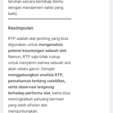
taruhan secara bertahap (tentu
dengan manajemen saldo yang
baik).
Kesimpulan
RTP adalah alat penting yang bisa
digunakan untuk
menganalisis
potensi keuntungan sebuah slot
.
Namun, RTP saja tidak cukup
untuk menjamin bahwa sebuah slot
akan selalu gacor. Dengan
menggabungkan analisis RTP,
pemahaman tentang volatilitas,
serta observasi langsung
terhadap performa slot
, kamu bisa
meningkatkan peluang bermain
yang lebih efisien dan
menguntungkan.