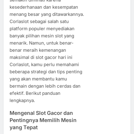
kesederhanaan dan kesempatan
menang besar yang ditawarkannya.
Corlaslot sebagai salah satu
platform populer menyediakan
banyak pilihan mesin slot yang
menarik. Namun, untuk benar-
benar meraih kemenangan
maksimal di slot gacor hari ini
Corlaslot, kamu perlu memahami
beberapa strategi dan tips penting
yang akan membantu kamu
bermain dengan lebih cerdas dan
efektif. Berikut panduan
lengkapnya.
Mengenal Slot Gacor dan
Pentingnya Memilih Mesin
yang Tepat