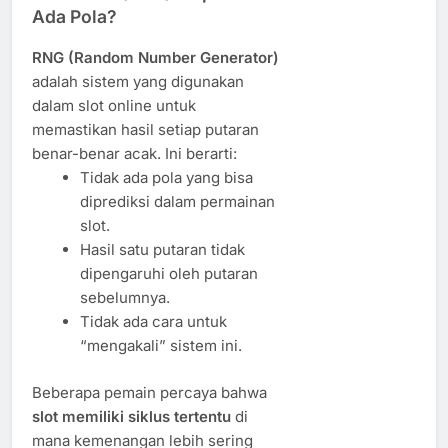
Ada Pola?
RNG (Random Number Generator)
adalah sistem yang digunakan
dalam slot online untuk
memastikan hasil setiap putaran
benar-benar acak. Ini berarti:
Tidak ada pola yang bisa
diprediksi dalam permainan
slot.
Hasil satu putaran tidak
dipengaruhi oleh putaran
sebelumnya.
Tidak ada cara untuk
“mengakali” sistem ini.
Beberapa pemain percaya bahwa
slot memiliki siklus tertentu
di
mana kemenangan lebih sering