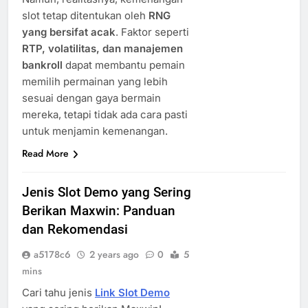
slot tetap ditentukan oleh
RNG
yang bersifat acak
. Faktor seperti
RTP, volatilitas, dan manajemen
bankroll
dapat membantu pemain
memilih permainan yang lebih
sesuai dengan gaya bermain
mereka, tetapi tidak ada cara pasti
untuk menjamin kemenangan.
Read More
Jenis Slot Demo yang Sering
Berikan Maxwin: Panduan
dan Rekomendasi
a5178c6
2 years ago
0
5
mins
Cari tahu jenis
Link Slot Demo