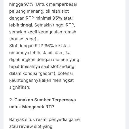
hingga 97%. Untuk memperbesar
peluang menang, pilihlah slot
dengan RTP minimal
95% atau
lebih tinggi
. Semakin tinggi RTP,
semakin kecil keunggulan rumah
(house edge).
Slot dengan RTP 96% ke atas
umumnya lebih stabil, dan jika
digabungkan dengan momen yang
tepat (misalnya saat slot sedang
dalam kondisi “gacor”), potensi
keuntungannya akan meningkat
signifikan.
2.
Gunakan Sumber Terpercaya
untuk Mengecek RTP
Banyak situs resmi penyedia game
atau review slot yang