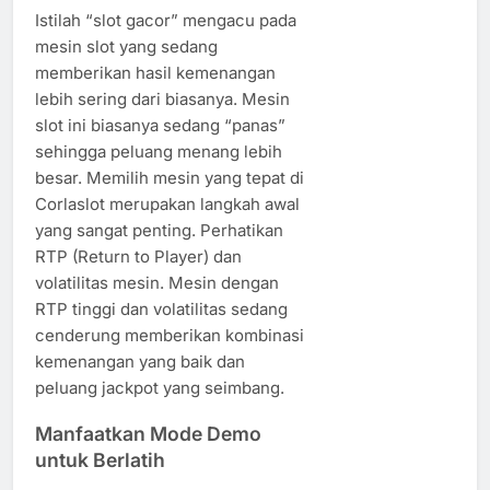
Istilah “slot gacor” mengacu pada
mesin slot yang sedang
memberikan hasil kemenangan
lebih sering dari biasanya. Mesin
slot ini biasanya sedang “panas”
sehingga peluang menang lebih
besar. Memilih mesin yang tepat di
Corlaslot merupakan langkah awal
yang sangat penting. Perhatikan
RTP (Return to Player) dan
volatilitas mesin. Mesin dengan
RTP tinggi dan volatilitas sedang
cenderung memberikan kombinasi
kemenangan yang baik dan
peluang jackpot yang seimbang.
Manfaatkan Mode Demo
untuk Berlatih