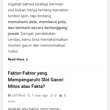
Ingatlah bahwa strategi bermain
slot bukan hanya tentang menekan
tombol spin, tapi tentang
memahami data, membaca pola,
dan bermain secara bertanggung
jawab
. Dengan pendekatan
cerdas, kamu bisa memaksimalkan
momen gacor dan meminimalkan
risiko.
Read More
Faktor-Faktor yang
Mempengaruhi Slot Gacor:
Mitos atau Fakta?
a5178c6
1 year ago
0
6
mins
Apakah ada faktor yang benar-