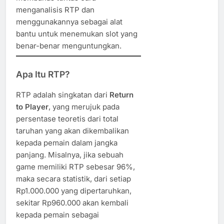
menganalisis RTP dan
menggunakannya sebagai alat
bantu untuk menemukan slot yang
benar-benar menguntungkan.
Apa Itu RTP?
RTP adalah singkatan dari
Return
to Player
, yang merujuk pada
persentase teoretis dari total
taruhan yang akan dikembalikan
kepada pemain dalam jangka
panjang. Misalnya, jika sebuah
game memiliki RTP sebesar 96%,
maka secara statistik, dari setiap
Rp1.000.000 yang dipertaruhkan,
sekitar Rp960.000 akan kembali
kepada pemain sebagai