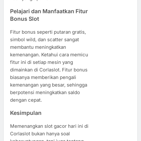
Pelajari dan Manfaatkan Fitur
Bonus Slot
Fitur bonus seperti putaran gratis,
simbol wild, dan scatter sangat
membantu meningkatkan
kemenangan. Ketahui cara memicu
fitur ini di setiap mesin yang
dimainkan di Corlaslot. Fitur bonus
biasanya memberikan pengali
kemenangan yang besar, sehingga
berpotensi meningkatkan saldo
dengan cepat.
Kesimpulan
Memenangkan slot gacor hari ini di
Corlaslot bukan hanya soal