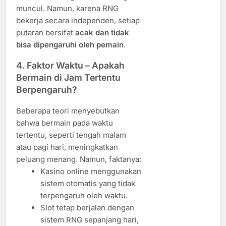
muncul. Namun, karena RNG
bekerja secara independen, setiap
putaran bersifat
acak dan tidak
bisa dipengaruhi oleh pemain
.
4. Faktor Waktu – Apakah
Bermain di Jam Tertentu
Berpengaruh?
Beberapa teori menyebutkan
bahwa bermain pada waktu
tertentu, seperti tengah malam
atau pagi hari, meningkatkan
peluang menang. Namun, faktanya:
Kasino online menggunakan
sistem otomatis yang tidak
terpengaruh oleh waktu.
Slot tetap berjalan dengan
sistem RNG sepanjang hari,