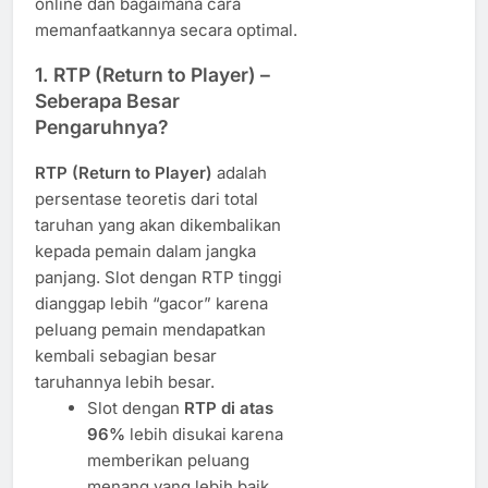
online dan bagaimana cara
memanfaatkannya secara optimal.
1. RTP (Return to Player) –
Seberapa Besar
Pengaruhnya?
RTP (Return to Player)
adalah
persentase teoretis dari total
taruhan yang akan dikembalikan
kepada pemain dalam jangka
panjang. Slot dengan RTP tinggi
dianggap lebih “gacor” karena
peluang pemain mendapatkan
kembali sebagian besar
taruhannya lebih besar.
Slot dengan
RTP di atas
96%
lebih disukai karena
memberikan peluang
menang yang lebih baik