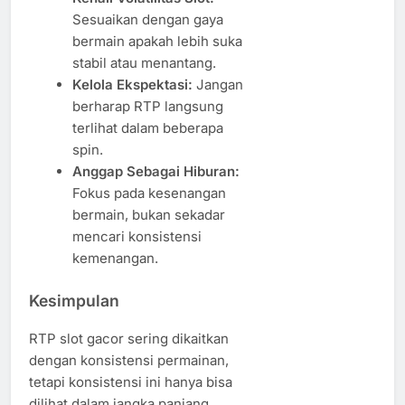
Sesuaikan dengan gaya
bermain apakah lebih suka
stabil atau menantang.
Kelola Ekspektasi:
Jangan
berharap RTP langsung
terlihat dalam beberapa
spin.
Anggap Sebagai Hiburan:
Fokus pada kesenangan
bermain, bukan sekadar
mencari konsistensi
kemenangan.
Kesimpulan
RTP slot gacor sering dikaitkan
dengan konsistensi permainan,
tetapi konsistensi ini hanya bisa
dilihat dalam jangka panjang.