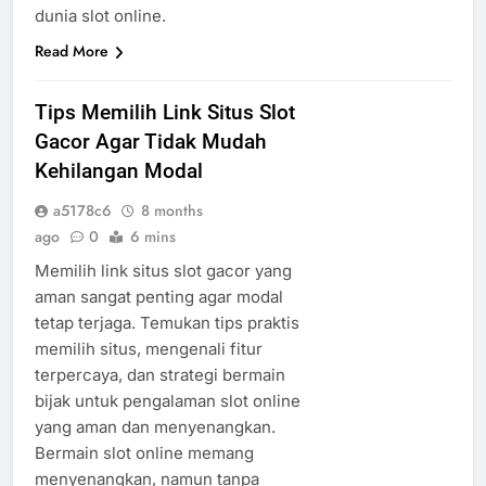
dunia slot online.
Read More
Tips Memilih Link Situs Slot
Gacor Agar Tidak Mudah
Kehilangan Modal
a5178c6
8 months
ago
0
6 mins
Memilih link situs slot gacor yang
aman sangat penting agar modal
tetap terjaga. Temukan tips praktis
memilih situs, mengenali fitur
terpercaya, dan strategi bermain
bijak untuk pengalaman slot online
yang aman dan menyenangkan.
Bermain slot online memang
menyenangkan, namun tanpa