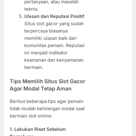
pertanyaan, atau masalah
teknis.
Ulasan dan Reputasi Positif
Situs slot gacor yang sudah
terpercaya biasanya
memiliki ulasan baik dari
komunitas pemain. Reputasi
ini menjadi indikator
keamanan dan kenyamanan
bermain.
Tips Memilih Situs Slot Gacor
Agar Modal Tetap Aman
Berikut beberapa tips agar pemain
tidak mudah kehilangan modal saat
bermain slot online:
1. Lakukan Riset Sebelum