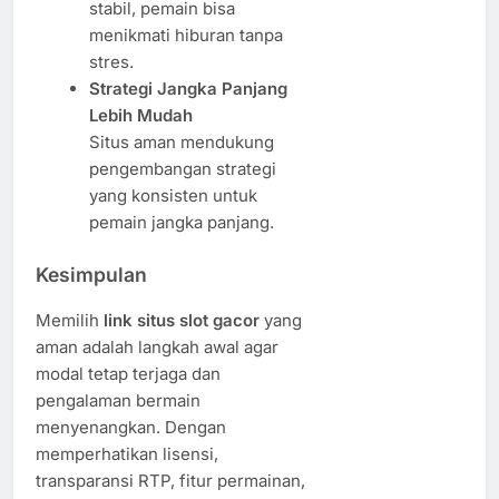
stabil, pemain bisa
menikmati hiburan tanpa
stres.
Strategi Jangka Panjang
Lebih Mudah
Situs aman mendukung
pengembangan strategi
yang konsisten untuk
pemain jangka panjang.
Kesimpulan
Memilih
link situs slot gacor
yang
aman adalah langkah awal agar
modal tetap terjaga dan
pengalaman bermain
menyenangkan. Dengan
memperhatikan lisensi,
transparansi RTP, fitur permainan,