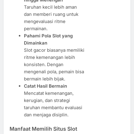
Taruhan kecil lebih aman
dan memberi ruang untuk
mengevaluasi ritme
permainan.
Pahami Pola Slot yang
Dimainkan
Slot gacor biasanya memiliki
ritme kemenangan lebih
konsisten. Dengan
mengenali pola, pemain bisa
bermain lebih bijak.
Catat Hasil Bermain
Mencatat kemenangan,
kerugian, dan strategi
taruhan membantu evaluasi
dan menjaga disiplin.
Manfaat Memilih Situs Slot