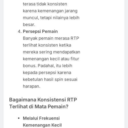
terasa tidak konsisten
karena kemenangan jarang
muncul, tetapi nilainya lebih
besar.
Persepsi Pemain
Banyak pemain merasa RTP
terlihat konsisten ketika
mereka sering mendapatkan
kemenangan kecil atau fitur
bonus. Padahal, itu lebih
kepada persepsi karena
kebetulan hasil spin sesuai
harapan.
Bagaimana Konsistensi RTP
Terlihat di Mata Pemain?
Melalui Frekuensi
Kemenangan Kecil