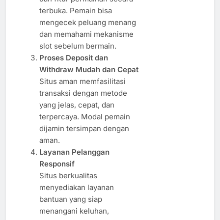
terbuka. Pemain bisa
mengecek peluang menang
dan memahami mekanisme
slot sebelum bermain.
Proses Deposit dan
Withdraw Mudah dan Cepat
Situs aman memfasilitasi
transaksi dengan metode
yang jelas, cepat, dan
terpercaya. Modal pemain
dijamin tersimpan dengan
aman.
Layanan Pelanggan
Responsif
Situs berkualitas
menyediakan layanan
bantuan yang siap
menangani keluhan,