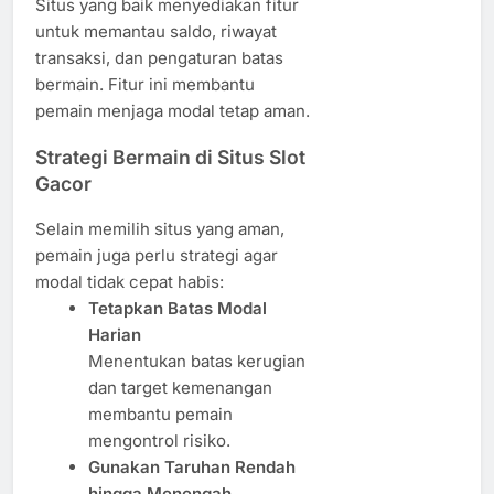
Situs yang baik menyediakan fitur
untuk memantau saldo, riwayat
transaksi, dan pengaturan batas
bermain. Fitur ini membantu
pemain menjaga modal tetap aman.
Strategi Bermain di Situs Slot
Gacor
Selain memilih situs yang aman,
pemain juga perlu strategi agar
modal tidak cepat habis:
Tetapkan Batas Modal
Harian
Menentukan batas kerugian
dan target kemenangan
membantu pemain
mengontrol risiko.
Gunakan Taruhan Rendah
hingga Menengah