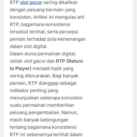
RTP
slot gacor
sering dikaitkan
dengan peluang bermain yang
konsisten. Artikel ini mengulas arti
RTP, bagaimana konsistensi
tersebut terlihat, serta persepsi
pemain terhadap pola kemenangan
dalam slot digital.
Dalam dunia permainan digital,
istilah
slot gacor
dan
RTP (Return
to Player)
menjadi topik yang
sering dibicarakan. Bagi banyak
pemain, RTP dianggap sebagai
indikator penting yang
menunjukkan seberapa konsisten
suatu permainan memberikan
peluang pengembalian. Namun,
masih banyak kebingungan
tentang bagaimana konsistensi
RTP ini sebenarnya terlihat dalam